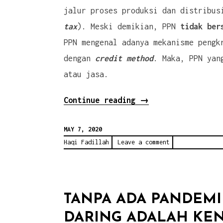
jalur proses produksi dan distribus
tax
). Meski demikian, PPN
tidak bers
PPN mengenal adanya mekanisme pengk
dengan
credit method
. Maka, PPN yan
atau jasa.
“[Kelas
Continue reading
→
Pajak]
MAY 7, 2020
Karakteristik
Haqi Fadillah
Leave a comment
Pajak
Pertambahan
Nilai
(PPN)”
TANPA ADA PANDEMI
DARING ADALAH KEN