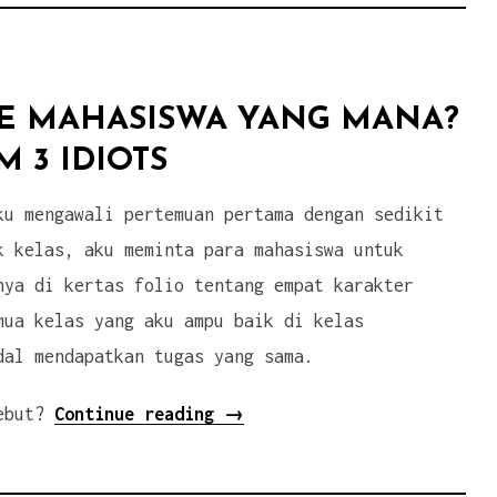
E MAHASISWA YANG MANA?
 3 IDIOTS
ku mengawali pertemuan pertama dengan sedikit
k kelas, aku meminta para mahasiswa untuk
nya di kertas folio tentang empat karakter
mua kelas yang aku ampu baik di kelas
dal mendapatkan tugas yang sama.
“Kamu
sebut?
Continue reading
→
Termasuk
Tipe