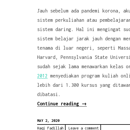
Jauh sebelum ada pandemi korona, ak
sistem perkuliahan atau pembelajara
sistem daring. Hal ini mengingat su
sistem belajar jarak jauh dengan me
tenama di luar negeri, seperti Mass
Harvard, Pennsylvania State Univers
sudah sejak lama menawarkan kelas 
2012
menyediakan program kuliah onli
lebih dari 1.300 kursus yang ditawa
dibatasi.
“Tanpa
Continue reading
→
Ada
MAY 2, 2020
Pandemi
Haqi Fadillah
Leave a comment