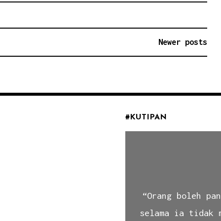
del
nes
modifikasi
Newer posts
agian
”
#KUTIPAN
“Orang boleh pa
selama ia tidak 