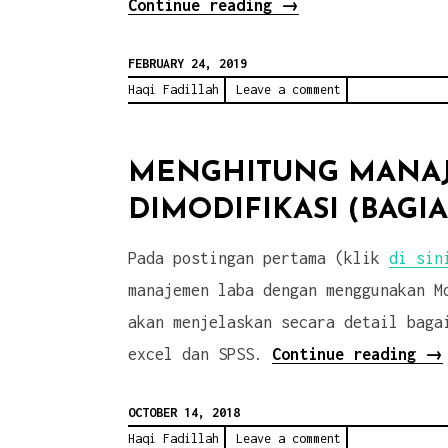
“Mengapa
Continue reading
→
Aku
FEBRUARY 24, 2019
Meminta
Haqi Fadillah
Leave a comment
Mahasiswa
Menganalisis
Artikel
MENGHITUNG MANAJ
Berita
DIMODIFIKASI (BAGIA
Setiap
Pada postingan pertama (klik
di sin
Pekan?”
manajemen laba dengan menggunakan M
akan menjelaskan secara detail baga
“M
excel dan SPSS.
Continue reading
→
Ma
OCTOBER 14, 2018
La
Haqi Fadillah
Leave a comment