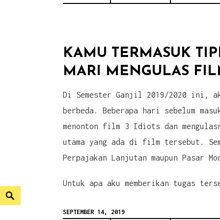
Korona
Pun,
Kuliah
Daring
KAMU TERMASUK TIP
Adalah
MARI MENGULAS FILM
Keniscayaan”
Di Semester Ganjil 2019/2020 ini, a
berbeda. Beberapa hari sebelum masu
menonton film 3 Idiots dan mengulas
utama yang ada di film tersebut. Se
Perpajakan Lanjutan maupun Pasar Mo
Untuk apa aku memberikan tugas ter
Search
SEPTEMBER 14, 2019