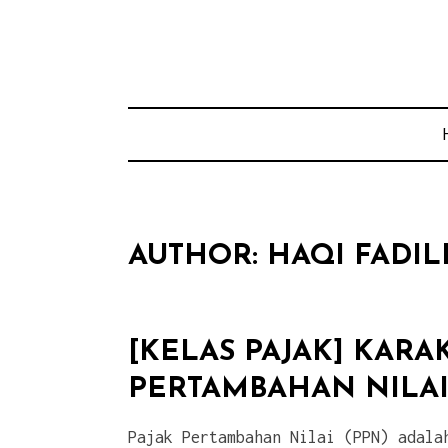
Skip
to
content
AUTHOR:
HAQI FADI
[KELAS PAJAK] KARAK
PERTAMBAHAN NILAI
Pajak Pertambahan Nilai (PPN) adala