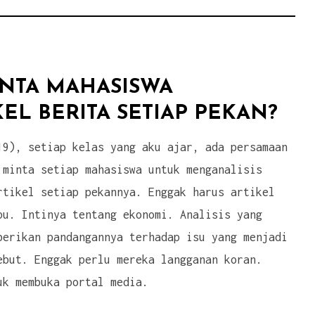
Mahasiswa
yang
Mana?
Mari
NTA MAHASISWA
Mengulas
EL BERITA SETIAP PEKAN?
Film
19), setiap kelas yang aku ajar, ada persamaan
3
 minta setiap mahasiswa untuk menganalisis
Idiots”
rtikel setiap pekannya. Enggak harus artikel
pu. Intinya tentang ekonomi. Analisis yang
berikan pandangannya terhadap isu yang menjadi
ebut. Enggak perlu mereka langganan koran.
uk membuka portal media.