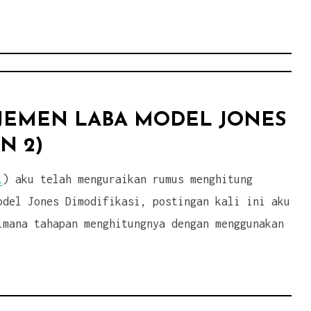
EMEN LABA MODEL JONES
N 2)
i
) aku telah menguraikan rumus menghitung
odel Jones Dimodifikasi, postingan kali ini aku
imana tahapan menghitungnya dengan menggunakan
enghitung
najemen
ba