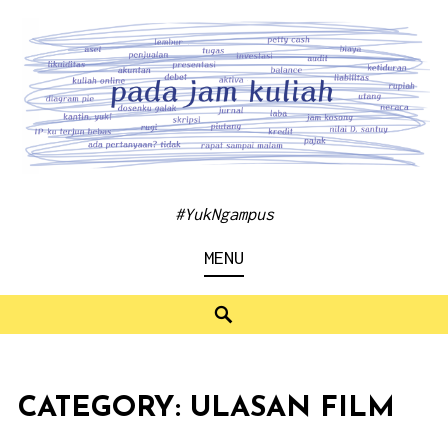
Skip
to
content
#YukNgampus
MENU
Search
CATEGORY:
ULASAN FILM