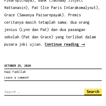
Plearnpichaya), Bank (Jaonaay Jinjett
Wattanasin), Pat (Ice Paris Intarakomalysut),
Grace (Sawanya Paisarnpayak). Premis
ceritanya masih tetaplah sama: dua orang
jenius (Lynn dan Pat) dan dua pasangan
sekolah (Pat dan Grace) yang terlibat dalam
“Karena
pusara joki ujian.
Continue reading
→
Joki
Ujian
OCTOBER 25, 2020
Memang
Haqi Fadillah
Ada
Leave a comment
di
Sekitar
Search
Kita!
for:
Mari