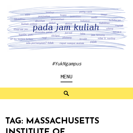
Skip
to
content
#YukNgampus
MENU
Search
TAG:
MASSACHUSETTS
INSTITUTE OF