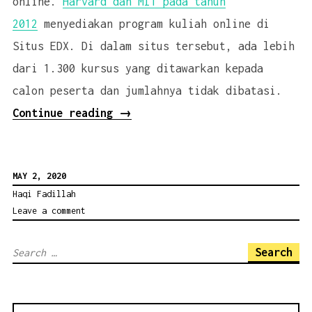
online.
Harvard dan MIT pada tahun
2012
menyediakan program kuliah online di
Situs EDX. Di dalam situs tersebut, ada lebih
dari 1.300 kursus yang ditawarkan kepada
calon peserta dan jumlahnya tidak dibatasi.
“Tanpa
Continue reading
→
Ada
Pandemi
MAY 2, 2020
Korona
Haqi Fadillah
Pun,
Leave a comment
Kuliah
Daring
Search
Adalah
for:
Keniscayaan”