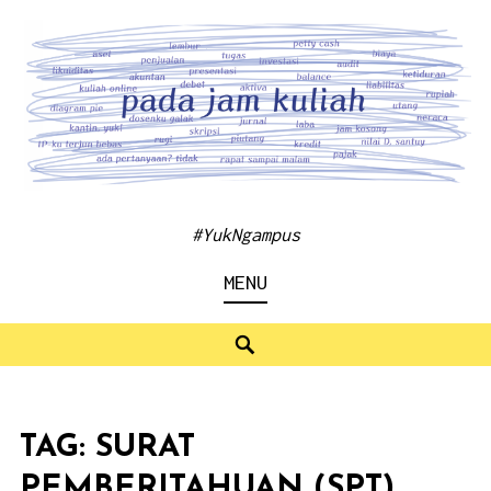
Skip
to
content
#YukNgampus
MENU
Search
TAG:
SURAT
PEMBERITAHUAN (SPT)