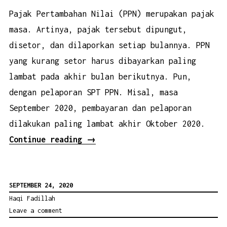
Pajak Pertambahan Nilai (PPN) merupakan pajak
masa. Artinya, pajak tersebut dipungut,
disetor, dan dilaporkan setiap bulannya. PPN
yang kurang setor harus dibayarkan paling
lambat pada akhir bulan berikutnya. Pun,
dengan pelaporan SPT PPN. Misal, masa
September 2020, pembayaran dan pelaporan
dilakukan paling lambat akhir Oktober 2020.
“[Kelas
Continue reading
→
Pajak]
Kapan
SEPTEMBER 24, 2020
Saat
Haqi Fadillah
Terutang
Leave a comment
PPN?”